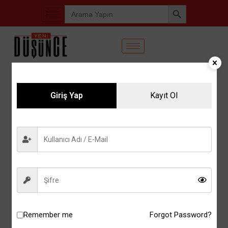
Search Button
Search
for:
Giriş Yap
Kayıt Ol
Remember me
Forgot Password?