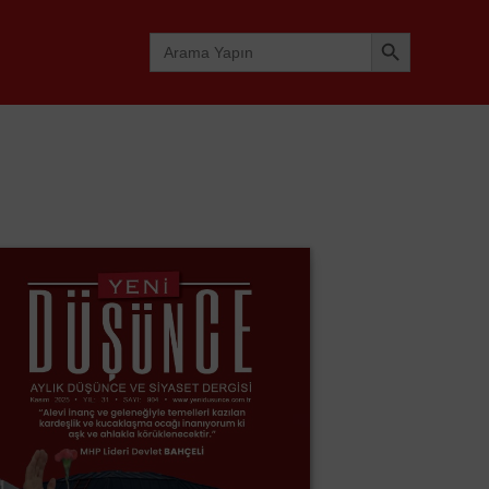
Search Button
Search
for: